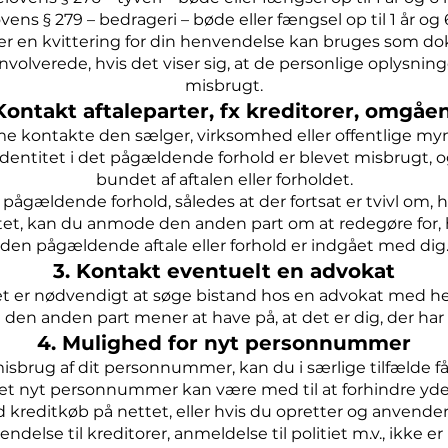
ovens § 279 – bedrageri – bøde eller fængsel op til 1 år o
ler en kvittering for din henvendelse kan bruges som do
nvolverede, hvis det viser sig, at de personlige oplysninge
misbrugt.
 Kontakt aftaleparter, fx kreditorer, omgåe
kontakte den sælger, virksomhed eller offentlige my
n identitet i det pågældende forhold er blevet misbrugt, o
bundet af aftalen eller forholdet.
ågældende forhold, således at der fortsat er tvivl om, h
itet, kan du anmode den anden part om at redegøre for, h
den pågældende aftale eller forhold er indgået med dig
3. Kontakt eventuelt en advokat
 er nødvendigt at søge bistand hos en advokat med henb
 den anden part mener at have på, at det er dig, der har 
4. Mulighed for nyt personnummer
isbrug af dit personnummer, kan du i særlige tilfælde få e
et nyt personnummer kan være med til at forhindre yderl
 kreditkøb på nettet, eller hvis du opretter og anvender
endelse til kreditorer, anmeldelse til politiet m.v., ikke e