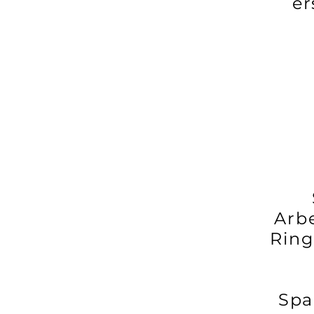
er
Arb
Ring
Spa