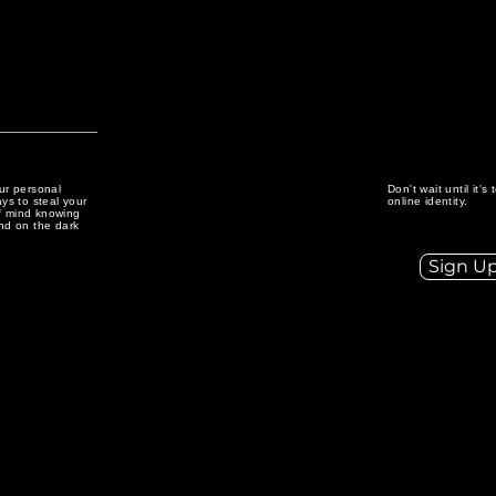
our personal
Don't wait until it'
ys to steal your
online identity.
of mind knowing
und on the dark
Sign U