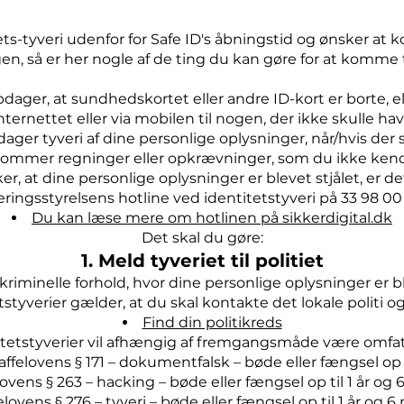
ets-tyveri udenfor for Safe ID's åbningstid og ønsker 
n, så er her nogle af de ting du kan gøre for at komme t
opdager, at sundhedskortet eller andre ID-kort er borte, e
nternettet eller via mobilen til nogen, der ikke skulle ha
opdager tyveri af dine personlige oplysninger, når/hvis der
 kommer regninger eller opkrævninger, som du ikke kende
, at dine personlige oplysninger er blevet stjålet, er det
seringsstyrelsens hotline ved identitetstyveri på 33 98 00
Du kan læse mere om hotlinen på sikkerdigital.dk
Det skal du gøre:
1. Meld tyveriet til politiet
kriminelle forhold, hvor dine personlige oplysninger er ble
tetstyverier gælder, at du skal kontakte det lokale politi
Find din politikreds
itetstyverier vil afhængig af fremgangsmåde være omfatt
affelovens § 171 – dokumentfalsk – bøde eller fængsel op t
lovens § 263 – hacking – bøde eller fængsel op til 1 år o
elovens § 276 – tyveri – bøde eller fængsel op til 1 år og