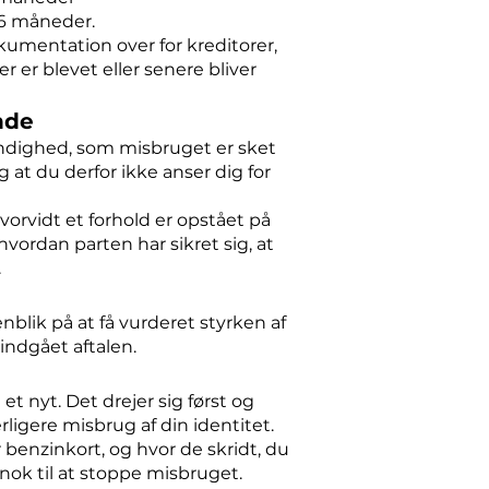
g 6 måneder.
kumentation over for kreditorer,
r er blevet eller senere bliver
nde
ndighed, som misbruget er sket
g at du derfor ikke anser dig for
vorvidt et forhold er opstået på
vordan parten har sikret sig, at
.
lik på at få vurderet styrken af
indgået aftalen.
t nyt. Det drejer sig først og
igere misbrug af din identitet.
 benzinkort, og hvor de skridt, du
r nok til at stoppe misbruget.