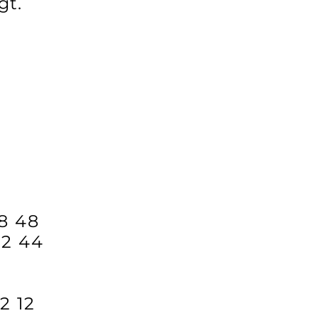
gt.
0
8 48
22 44
2 12