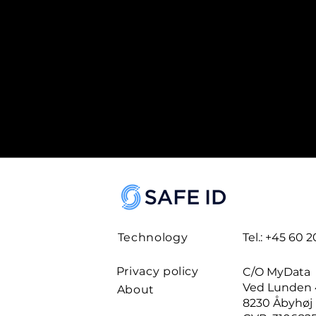
Technology
Tel.: +45 60 
Privacy policy
C/O MyData
Ved Lunden 
About
8230 Åbyhøj