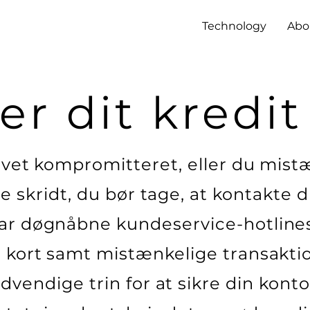
Technology
Abo
er dit kredit
levet kompromitteret, eller du mis
ste skridt, du bør tage, at kontakte d
r døgnåbne kundeservice-hotlines 
e kort samt mistænkelige transaktio
endige trin for at sikre din kont