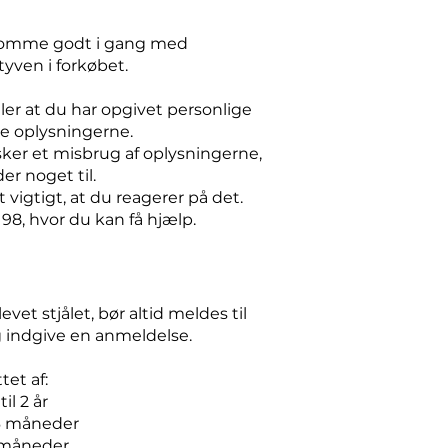
at komme godt i gang med
yven i forkøbet.
ller at du har opgivet personlige
ve oplysningerne.
 sker et misbrug af oplysningerne,
r noget til.
 vigtigt, at du reagerer på det.
 98, hvor du kan få hjælp.
vet stjålet, bør altid meldes til
 og indgive en anmeldelse.
et af:
il 2 år
g 6 måneder
 6 måneder