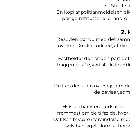
Straffel
En kopi af politianmeldelsen el
pengeinstitutter eller andre i
2.
Desuden bør du med det samme 
overfor. Du skal forklare, at di
Fastholder den anden part det p
baggrund af tyveri af din ident
Du kan desuden overveje, om det
de beviser, som
Hvis du har været udsat for m
fremmest om de tilfælde, hvor 
Det kan fx være i forbindelse med
selv har taget i form af henv