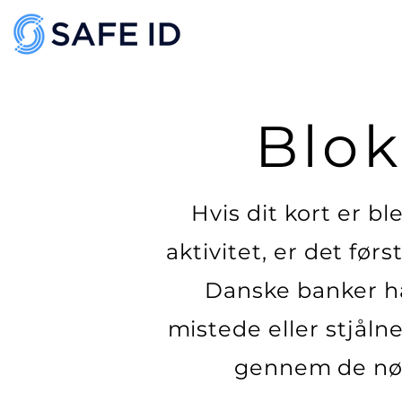
Blok
Hvis dit kort er b
aktivitet, er det før
Danske banker ha
mistede eller stjåln
gennem de nødv