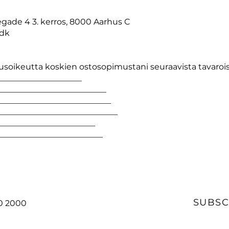
egade 4 3. kerros, 8000 Aarhus C
.dk
usoikeutta koskien ostosopimustani seuraavista tavaroist
____________________
__________________________
___________________________
_____________________________
________________________
________________________
SUBSC
20 2000