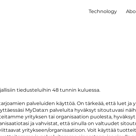
Technology
Abo
llisiin tiedusteluihin 48 tunnin kuluessa.
rjoamien palveluiden käyttöä. On tärkeää, että luet j
yttäessäsi MyData:n palveluita hyväksyt sitoutuvasi näi
teitamme yrityksen tai organisaation puolesta, hyväksy
anisaatiotasi ja vahvistat, että sinulla on valtuudet sito
 viittaavat yritykseen/organisaatioon. Voit käyttää tuot