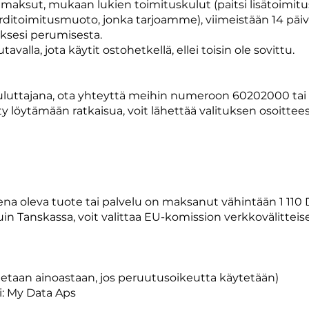
aksut, mukaan lukien toimituskulut (paitsi lisätoimitusk
ditoimitusmuoto, jonka tarjoamme), viimeistään 14 päivä
ksesi perumisesta.
lla, jota käytit ostohetkellä, ellei toisin ole sovittu.
 kuluttajana, ota yhteyttä meihin numeroon 60202000 ta
y löytämään ratkaisua, voit lähettää valituksen osoittee
teena oleva tuote tai palvelu on maksanut vähintään 1 11
n Tanskassa, voit valittaa EU-komission verkkovälitteise
etaan ainoastaan, jos peruutusoikeutta käytetään)
i: My Data Aps