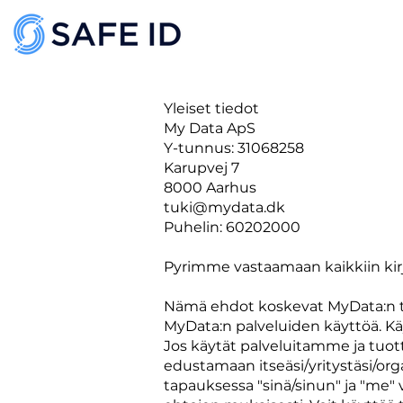
Yleiset tiedot
My Data ApS
Y-tunnus: 31068258
Karupvej 7
8000 Aarhus
tuki@mydata.dk
Puhelin: 60202000
Pyrimme vastaamaan kaikkiin kirja
Nämä ehdot koskevat MyData:n ta
MyData:n palveluiden käyttöä. Kä
Jos käytät palveluitamme ja tuot
edustamaan itseäsi/yritystäsi/org
tapauksessa "sinä/sinun" ja "me"