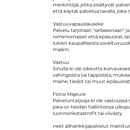
merkintöjä, jotka sisältyvät palve
että käytät palvelua tavalla, joka
Vastuuvapauslauseke
Palvelu tarjotaan "sellaisenaan" ja
nimenomaiset että epäsuorat, lain
lukien kaupallisesta soveltuvuud
määrin.
Vastuu
Sinulla ei ole oikeutta korvauksee
vahingoista tai tappioista, mukaa
maine, tiedot tai muut epäsuorat,
Force Majeure
Palveluntarjoaja ei ole vastuuss
joka on heidän hallintonsa ulkopu
luonnonkatastrofit tai viivästy
neet alihankkijapalvelut mainitui