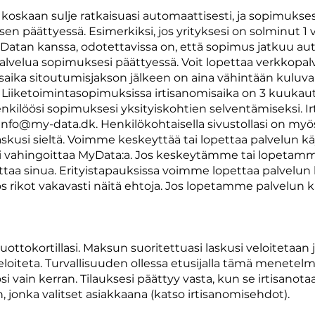
oskaan sulje ratkaisuasi automaattisesti, ja sopimukse
en päättyessä. Esimerkiksi, jos yrityksesi on solminut 1
tan kanssa, odotettavissa on, että sopimus jatkuu autom
alvelua sopimuksesi päättyessä. Voit lopettaa verkkopa
saika sitoutumisjakson jälkeen on aina vähintään kuluv
 Liiketoimintasopimuksissa irtisanomisaika on 3 kuukaut
ilöösi sopimuksesi yksityiskohtien selventämiseksi. Ir
info@my-data.dk
. Henkilökohtaisella sivustollasi on myö
askusi sieltä. Voimme keskeyttää tai lopettaa palvelun kä
a voi vahingoittaa MyData:a. Jos keskeytämme tai lopetam
ttaa sinua. Erityistapauksissa voimme lopettaa palvelun 
s rikot vakavasti näitä ehtoja. Jos lopetamme palvelun k
ottokortillasi. Maksun suoritettuasi laskusi veloitetaan
veloiteta. Turvallisuuden ollessa etusijalla tämä menetel
si vain kerran. Tilauksesi päättyy vasta, kun se irtisanota
, jonka valitset asiakkaana (katso irtisanomisehdot).