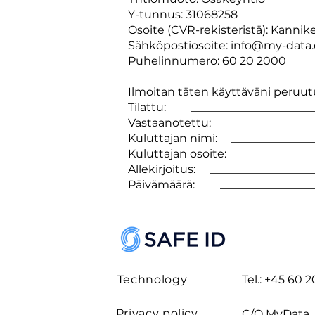
Y-tunnus: 31068258
Osoite (CVR-rekisteristä): Kannik
Sähköpostiosoite: info@my-data
Puhelinnumero: 60 20 2000
Ilmoitan täten käyttäväni peruut
Tilattu: ______________________
Vastaanotettu: ________________
Kuluttajan nimi: _______________
Kuluttajan osoite: _____________
Allekirjoitus: __________________
Päivämäärä: __________________
Technology
Tel.: +45 60 
Privacy policy
C/O MyData