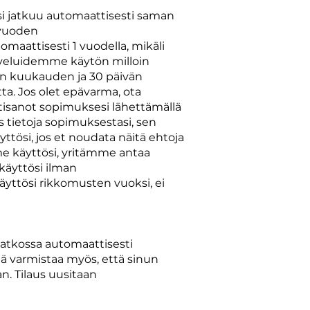
si jatkuu automaattisesti saman
 vuoden
aattisesti 1 vuodella, mikäli
lveluidemme käytön milloin
an kuukauden ja 30 päivän
ta. Jos olet epävarma, ota
tisanot sopimuksesi lähettämällä
s tietoja sopimuksestasi, sen
yttösi, jos et noudata näitä ehtoja
me käyttösi, yritämme antaa
käyttösi ilman
äyttösi rikkomusten vuoksi, ei
 jatkossa automaattisesti
mä varmistaa myös, että sinun
an. Tilaus uusitaan