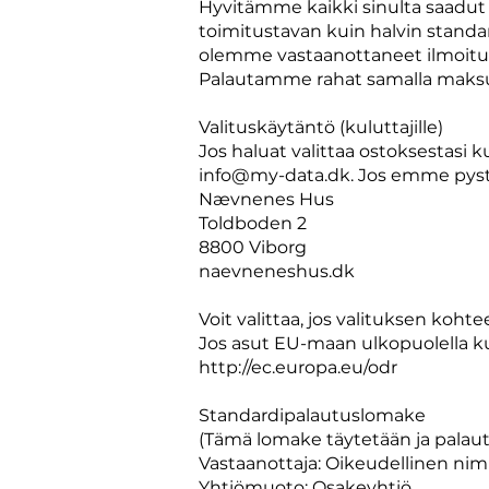
Hyvitämme kaikki sinulta saadut m
toimitustavan kuin halvin standar
olemme vastaanottaneet ilmoitu
Palautamme rahat samalla maksutava
Valituskäytäntö (kuluttajille)
Jos haluat valittaa ostoksestasi
info@my-data.dk
. Jos emme pyst
Nævnenes Hus
Toldboden 2
8800 Viborg
naevneneshus.dk
Voit valittaa, jos valituksen koh
Jos asut EU-maan ulkopuolella kui
http://ec.europa.eu/odr
Standardipalautuslomake
(Tämä lomake täytetään ja palaut
Vastaanottaja: Oikeudellinen nim
Yhtiömuoto: Osakeyhtiö