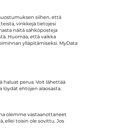
 suostumuksen siihen, että
eista, vinkkejä tietojesi
amasta näitä sähköposteja
stä. Huomaa, että vaikka
toiminnan ylläpitämiseksi. MyData
ä haluat perua. Voit lähettää
 löydät ehtojen alaosasta.
 jona olemme vastaanottaneet
ellei toisin ole sovittu. Jos