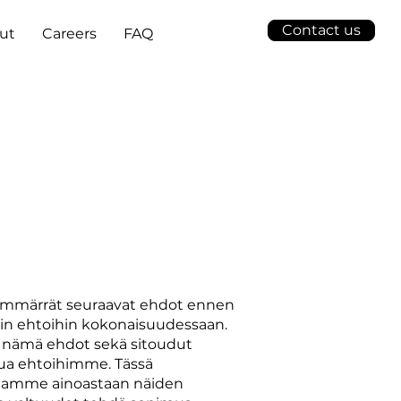
Contact us
ut
Careers
FAQ
a ymmärrät seuraavat ehdot ennen
hin ehtoihin kokonaisuudessaan.
t nämä ehdot sekä sitoudut
utua ehtoihimme. Tässä
teitamme ainoastaan näiden