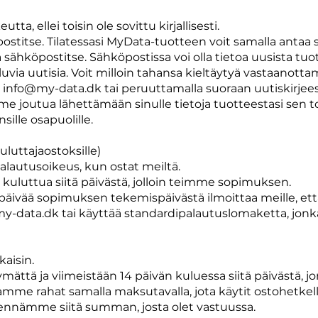
utta, ellei toisin ole sovittu kirjallisesti.
postitse. Tilatessasi MyData-tuotteen voit samalla antaa
ähköpostitse. Sähköpostissa voi olla tietoa uusista tuott
uluvia uutisia. Voit milloin tahansa kieltäytyä vastaanott
n
info@my-data.dk
tai peruuttamalla suoraan uutiskirjee
me joutua lähettämään sinulle tietoja tuotteestasi sen 
ille osapuolille.
uluttajaostoksille)
palautusoikeus, kun ostat meiltä.
kuluttua siitä päivästä, jolloin teimme sopimuksen.
14 päivää sopimuksen tekemispäivästä ilmoittaa meille, ett
-data.dk tai käyttää standardipalautuslomaketta, jonka
kaisin.
ättä ja viimeistään 14 päivän kuluessa siitä päivästä,
me rahat samalla maksutavalla, jota käytit ostohetkellä, 
hennämme siitä summan, josta olet vastuussa.