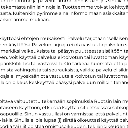
 tuotteitamme ja palveluitamme ainoastaan, jos sinulla
tekemästä niin lain nojalla. Tuotteemme voivat kehitty
lmoitusta. Kuitenkin pyrimme aina informoimaan asiakka
 harkintamme mukaan.
käyttöösi ehtojen mukaisesti. Palvelu tarjotaan "sellaisena
een käyttöösi. Palveluntarjoaja ei ota vastuuta palvelu
imerkiksi vaikeuksista tai pääsyn puutteesta sisältöön t
ittyen. Voit käyttää palvelua ei-toivotun tai luvattoman k
, pankkitililläsi tai vastaavalla. On tärkeää huomata, että 
ista vahingoista tai seurauksista, vaikka palvelu olisikin 
oaja ei myöskään ota vastuuta ei-toivotun tai luvattom
lla on oikeus keskeyttää pääsysi palveluun milloin tahan
ltava valtuutettu tekemään sopimuksia Ruotsin lain mukai
taiseen käyttöön, etkä saa käyttää sitä etsiessäsi sähköp
osapuolille. Sinun vastuullasi on varmistaa, että palvelunt
kia. Sinulla ei ole lupaa (i) siirtää oikeuttasi käyttää palv
oodia tai (iii) poistaa omistusoikeuden, tekijänoikeuden