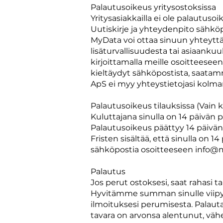
Palautusoikeus yritysostoksissa
Yritysasiakkailla ei ole palautusoike
Uutiskirje ja yhteydenpito sähkö
MyData voi ottaa sinuun yhteyttä s
lisäturvallisuudesta tai asiaanku
kirjoittamalla meille osoitteesee
kieltäydyt sähköpostista, saatam
ApS ei myy yhteystietojasi kolmans
Palautusoikeus tilauksissa (Vain k
Kuluttajana sinulla on 14 päivän 
Palautusoikeus päättyy 14 päivän 
Fristen sisältää, että sinulla on 
sähköpostia osoitteeseen info@my
Palautus
Jos perut ostoksesi, saat rahasi ta
Hyvitämme summan sinulle viipym
ilmoituksesi perumisesta. Palautam
tavara on arvonsa alentunut, vä