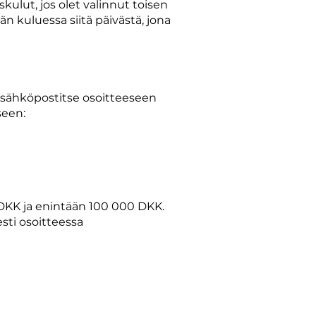
ulut, jos olet valinnut toisen
n kuluessa siitä päivästä, jona
i sähköpostitse osoitteeseen
seen:
0 DKK ja enintään 100 000 DKK.
sti osoitteessa