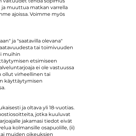
 on valtuudet tehdä sopimus
ä ja muuttua matkan varrella
itamme ajoissa. Voimme myös
an" ja "saatavilla olevana"
n saatavuudesta tai toimivuuden
ai muihin
äyttäytymisen etsimiseen
palveluntarjoaja ei ole vastuussa
ollut virheellinen tai
an käyttäytymisen
sa.
sesti ja oltava yli 18-vuotias.
ostiosoitteita, jotka kuuluvat
arjoajalle jakamasi tiedot eivät
elua kolmansille osapuolille, (ii)
 tai muiden oikeuksien