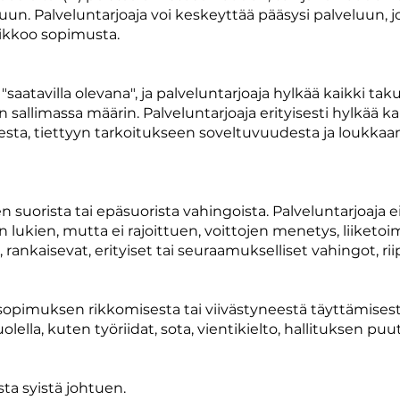
luun. Palveluntarjoaja voi keskeyttää pääsysi palveluun, j
 rikkoo sopimusta.
 "saatavilla olevana", ja palveluntarjoaja hylkää kaikki ta
 sallimassa määrin. Palveluntarjoaja erityisesti hylkää 
esta, tiettyyn tarkoitukseen soveltuvuudesta ja loukka
n suorista tai epäsuorista vahingoista. Palveluntarjoaja 
n lukien, mutta ei rajoittuen, voittojen menetys, liiketo
 rankaisevat, erityiset tai seuraamukselliset vahingot, r
a sopimuksen rikkomisesta tai viivästyneestä täyttämises
olella, kuten työriidat, sota, vientikielto, hallituksen 
sta syistä johtuen.