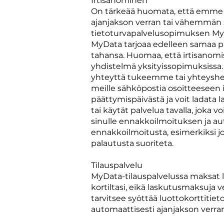
Irtisanominen
On tärkeää huomata, että emme k
ajanjakson verran tai vähemmän s
tietoturvapalvelusopimuksen MyDa
MyData tarjoaa edelleen samaa p
tahansa. Huomaa, että irtisanomi
yhdistelmä yksityissopimuksissa.
yhteyttä tukeemme tai yhteyshenk
meille sähköpostia osoitteeseen
päättymispäivästä ja voit ladata l
tai käytät palvelua tavalla, jok
sinulle ennakkoilmoituksen ja au
ennakkoilmoitusta, esimerkiksi jo
palautusta suoriteta.
Tilauspalvelu
MyData-tilauspalvelussa maksat lu
kortiltasi, eikä laskutusmaksuja 
tarvitsee syöttää luottokorttitieto
automaattisesti ajanjakson verran