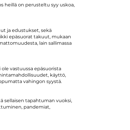
os heillä on perusteltu syy uskoa,
kuut ja edustukset, sekä
kaikki epäsuorat takuut, mukaan
amattomuudesta, lain sallimassa
ei ole vastuussa epäsuorista
imintamahdollisuudet, käyttö,
iippumatta vahingon syystä.
tä sellaisen tapahtuman vuoksi,
puuttuminen, pandemiat,