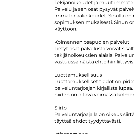
Tekijänoikeudet ja muut immater
Palvelu ja sen osat pysyvät palve
immateriaalioikeudet. Sinulla on 
sopimuksen mukaisesti. Sinun on k
käyttöön.
Kolmannen osapuolen palvelut
Tietyt osat palvelusta voivat si
tekijänoikeuksien alaisia. Palve
vastuussa näistä ehtoihin liittyvi
Luottamuksellisuus
Luottamukselliset tiedot on pidet
palveluntarjoajan kirjallista lup
niiden on oltava voimassa kolme
Siirto
Palveluntarjoajalla on oikeus sii
täyttää ehdot tyydyttävästi.