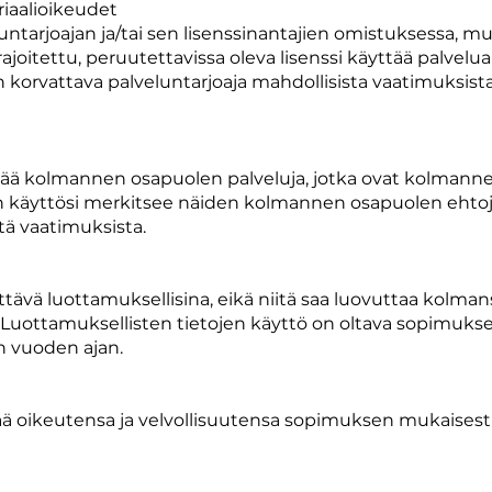
iaalioikeudet
luntarjoajan ja/tai sen lisenssinantajien omistuksessa, m
rajoitettu, peruutettavissa oleva lisenssi käyttää palvel
orvattava palveluntarjoaja mahdollisista vaatimuksista, 
sältää kolmannen osapuolen palveluja, jotka ovat kolmann
lun käyttösi merkitsee näiden kolmannen osapuolen ehtoj
stä vaatimuksista.
tävä luottamuksellisina, eikä niitä saa luovuttaa kolmans
aa. Luottamuksellisten tietojen käyttö on oltava sopimuks
n vuoden ajan.
rtää oikeutensa ja velvollisuutensa sopimuksen mukaisest