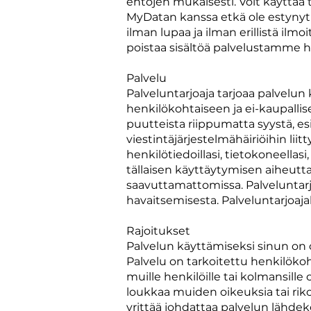
ehtojen mukaisesti. Voit käyttää
MyDatan kanssa etkä ole estynyt 
ilman lupaa ja ilman erillistä i
poistaa sisältöä palvelustamme
Palvelu
Palveluntarjoaja tarjoaa palvelun 
henkilökohtaiseen ja ei-kaupallis
puutteista riippumatta syystä, es
viestintäjärjestelmähäiriöihin li
henkilötiedoillasi, tietokoneellasi
tällaisen käyttäytymisen aiheuttam
saavuttamattomissa. Palveluntarj
havaitsemisesta. Palveluntarjoaja
Rajoitukset
Palvelun käyttämiseksi sinun on o
Palvelu on tarkoitettu henkilökoh
muille henkilöille tai kolmansille 
loukkaa muiden oikeuksia tai riko la
yrittää johdattaa palvelun lähdek